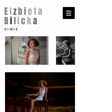
E
l
z
b
i
e
t
a
B
i
l
i
c
k
a
p
i
a
n
i
s
t